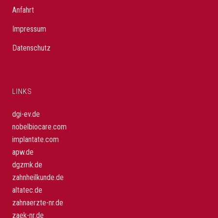
Anfahrt
Impressum
Datenschutz
LINKS
dgi-ev.de
nobelbiocare.com
implantate.com
apw.de
dgzmk.de
zahnheilkunde.de
altatec.de
zahnaerzte-nr.de
zaek-nr.de