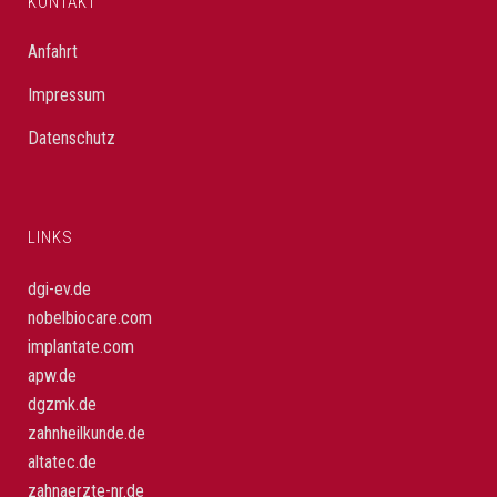
KONTAKT
Anfahrt
Impressum
Datenschutz
LINKS
dgi-ev.de
nobelbiocare.com
implantate.com
apw.de
dgzmk.de
zahnheilkunde.de
altatec.de
zahnaerzte-nr.de