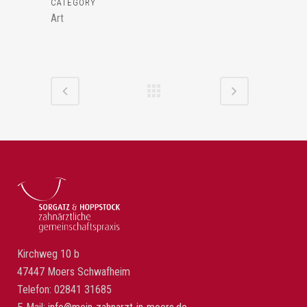
CATEGORY
Art
Kirchweg 10 b
47447 Moers Schwafheim
Telefon: 02841 31685